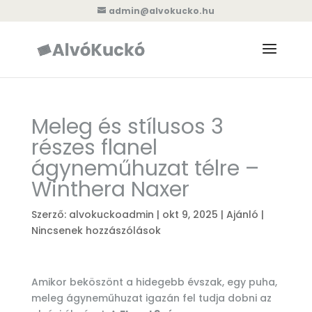
admin@alvokucko.hu
Meleg és stílusos 3
részes flanel
ágyneműhuzat télre –
Winthera Naxer
Szerző:
alvokuckoadmin
|
okt 9, 2025
|
Ajánló
|
Nincsenek hozzászólások
Amikor beköszönt a hidegebb évszak, egy puha,
meleg ágyneműhuzat igazán fel tudja dobni az