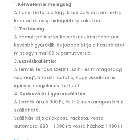
Kényelem & melegség
A flanel textúrája lágy, kissé bolyhos, ami extra
komfortot nyújt hidegebb éjszakákon.
Tartósság
A pamut-poliészter keveréknek köszönhetően
kevésbé gyűrődik, és jobban bírja a használatot,
mint egy sima 100 % pamut verzió.
Esztétikai érték
A termék leírása szerint „szín- és mintagazdag
csomag”, ami azt mutatja, hogy vizuálisan is
igényes megjelenést biztosít.
Kedvező ár / gyors szállítás
A termék ára 5 900 Ft, és 1–2 munkanapon belül
szállítható.
Szállítási díjak: Foxpost, Packeta, Posta
automata: 990 – 1 390 Ft; Posta házhoz: 1 490 Ft