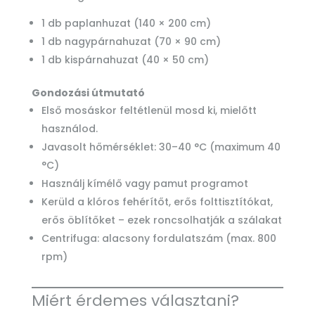
1 db paplanhuzat (140 × 200 cm)
1 db nagypárnahuzat (70 × 90 cm)
1 db kispárnahuzat (40 × 50 cm)
Gondozási útmutató
Első mosáskor feltétlenül mosd ki, mielőtt
használod.
Javasolt hőmérséklet: 30–40 °C (maximum 40
°C)
Használj kímélő vagy pamut programot
Kerüld a klóros fehérítőt, erős folttisztítókat,
erős öblítőket – ezek roncsolhatják a szálakat
Centrifuga: alacsony fordulatszám (max. 800
rpm)
Miért érdemes választani?