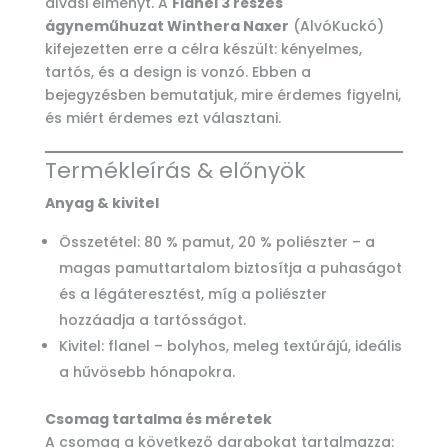
alvási élményt. A
Flanel 3 részes
ágyneműhuzat Winthera Naxer
(AlvóKuckó)
kifejezetten erre a célra készült: kényelmes,
tartós, és a design is vonzó. Ebben a
bejegyzésben bemutatjuk, mire érdemes figyelni,
és miért érdemes ezt választani.
Termékleírás & előnyök
Anyag & kivitel
Összetétel: 80 % pamut, 20 % poliészter – a
magas pamuttartalom biztosítja a puhaságot
és a légáteresztést, míg a poliészter
hozzáadja a tartósságot.
Kivitel: flanel – bolyhos, meleg textúrájú, ideális
a hűvösebb hónapokra.
Csomag tartalma és méretek
A csomag a következő darabokat tartalmazza: