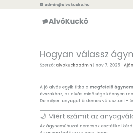
admin@alvokucko.hu
Hogyan válassz ágyne
Szerző:
alvokuckoadmin
|
nov 7, 2025
|
Ajá
A jó alvás egyik titka a
megfelelő ágyne
évszakhoz, az alvás minősége könnyen ro
De milyen anyagot érdemes választani – é
🌙 Miért számít az anyagvál
Az ágyneműhuzat nemcsak esztétikai kér
Az anyag határozza meg, hogy: