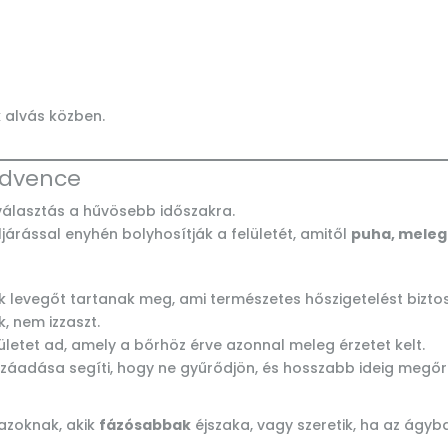
k
alvás közben.
kedvence
választás a hűvösebb időszakra.
ljárással enyhén bolyhosítják a felületét, amitől
puha, meleg
k levegőt tartanak meg, ami természetes hőszigetelést biztos
k, nem izzaszt.
ületet ad, amely a bőrhöz érve azonnal meleg érzetet kelt.
zzáadása segíti, hogy ne gyűrődjön, és hosszabb ideig megőriz
 azoknak, akik
fázósabbak
éjszaka, vagy szeretik, ha az ágyb