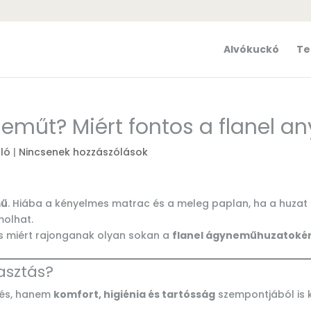
Alvókuckó
Te
műt? Miért fontos a flanel a
nló
|
Nincsenek hozzászólások
mű
. Hiába a kényelmes matrac és a meleg paplan, ha a huzat 
molhat.
s miért rajonganak olyan sokan a
flanel ágyneműhuzatoké
asztás?
dés, hanem
komfort, higiénia és tartósság
szempontjából is 