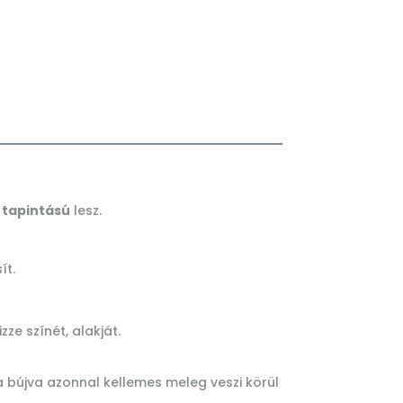
 tapintású
lesz.
ít.
ze színét, alakját.
a bújva azonnal kellemes meleg veszi körül