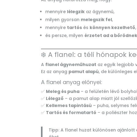
mennyire
lélegzik
az ágynemű,
milyen gyorsan
melegszik fel
,
mennyire
tartós
és
könnyen kezelhető
,
és persze, milyen
érzetet ad a bőrödne
❄️ A flanel: a téli hónapok 
A
flanel ágyneműhuzat
az egyik legjobb 
Ez az anyag
pamut alapú
, de különleges e
A flanel anyag előnyei:
✅
Meleg és puha
– a felületén lévő bolyho
✅
Lélegző
– a pamut alap miatt jól szellőzi
✅
Kellemes tapintású
– puha, selymes fel
✅
Tartós és formatartó
– a poliészter ho
Tipp: A flanel huzat különösen ajánlott