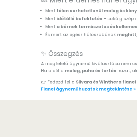
💤 Miért érdemes flanel ág
Mert
télen verhetetlenül meleg és kén
Mert
időtálló befektetés
– sokáig szép
Mert
a bőrnek természetes és kelleme
És mert az egész hálószobának
meghitt
✨ Összegzés
A megfelelő ágynemű kiválasztása nem cs
Ha a cél a
meleg, puha és tartós
huzat, ak
👉 Fedezd fel a
Silvara és Winthera flanel
Flanel ágyneműhuzatok megtekintése »