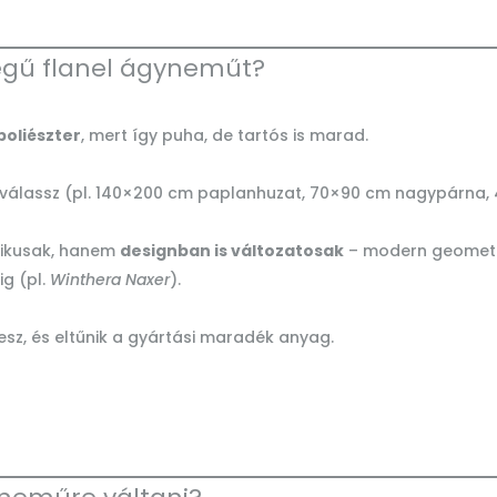
égű flanel ágyneműt?
poliészter
, mert így puha, de tartós is marad.
t válassz (pl. 140×200 cm paplanhuzat, 70×90 cm nagypárna,
tikusak, hanem
designban is változatosak
– modern geometri
ig (pl.
Winthera Naxer
).
sz, és eltűnik a gyártási maradék anyag.