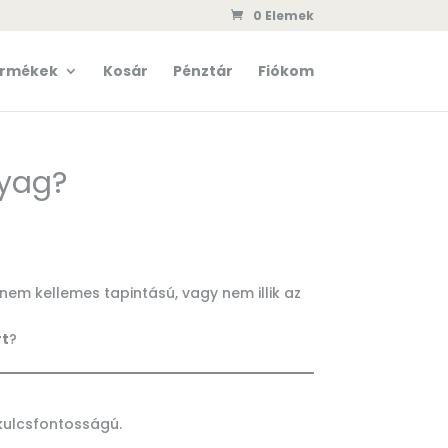
0 Elemek
rmékek
Kosár
Pénztár
Fiókom
nyag?
nem kellemes tapintású, vagy nem illik az
rt
?
kulcsfontosságú.