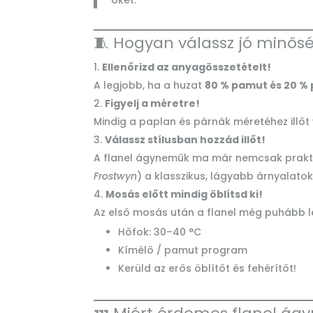
őket.
🧵 Hogyan válassz jó minős
Ellenőrizd az anyagösszetételt!
A legjobb, ha a huzat
80 % pamut és 20 % 
Figyelj a méretre!
Mindig a paplan és párnák méretéhez illő
Válassz stílusban hozzád illőt!
A flanel ágyneműk ma már nemcsak prak
Frostwyn
) a klasszikus, lágyabb árnyalatok
Mosás előtt mindig öblítsd ki!
Az első mosás után a flanel még puhább le
Hőfok: 30–40 °C
Kímélő / pamut program
Kerüld az erős öblítőt és fehérítőt!