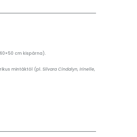
 40×50 cm kispárna).
kus mintáktól (pl.
Silvara Cindalyn, Irinelle,