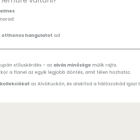
yneműre váltani?
yelmes
 marad
s
, otthonos hangulatot
ad
upán stíluskérdés – az
alvás minősége
múlik rajta.
kor a flanel az egyik legjobb döntés, amit télen hozhatsz.
 kollekciókat
az AlvóKuckón, és alakítsd a hálószobád igazi t