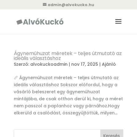
admin@alvokucko.hu
Ágyneműhuzat méretek – teljes útmutató az
ideális választáshoz
Szerző:
alvokuckoadmin
|
nov 17, 2025
|
Ajánló
📏 Ágyneműhuzat méretek – teljes útmutató az
ideális választáshoz Sokszor előfordul, hogy a
vásárló beleszeret egy ágyneműhuzat
mintájába, de csak otthon derül ki, hogy a méret
nem passzol a paplanhoz vagy párnához.Hogy
elkerüld a csalódást, összegyűjtöttük, milyen...
Keresés