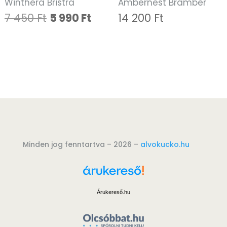
Winthera Bristra
Ambernest Bramber
Original
Current
7 450
Ft
5 990
Ft
14 200
Ft
price
price
was:
is:
7
5
450 Ft.
990 Ft.
Minden jog fenntartva – 2026 –
alvokucko.hu
Árukereső.hu