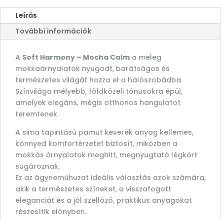
Leírás
További információk
A
Soft Harmony – Mocha Calm
a meleg
mokkaárnyalatok nyugodt, barátságos és
természetes világát hozza el a hálószobádba.
Színvilága mélyebb, földközeli tónusokra épül,
amelyek elegáns, mégis otthonos hangulatot
teremtenek.
A sima tapintású pamut keverék anyag kellemes,
könnyed komfortérzetet biztosít, miközben a
mokkás árnyalatok meghitt, megnyugtató légkört
sugároznak.
Ez az ágyneműhuzat ideális választás azok számára,
akik a természetes színeket, a visszafogott
eleganciát és a jól szellőző, praktikus anyagokat
részesítik előnyben.