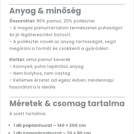
Anyag & minőség
Összetétel:
80% pamut, 20% poliészter
– A magas pamuttartalom természetes puhaságot
és jó légáteresztést biztosít.
– A poliészter növeli az anyag tartósságát, segít
megőrizni a formát és csökkenti a gyűrődést.
Kivitel:
sima pamut keverék
– Könnyed, puha tapintású anyag
– Nem bolyhos, nem vastag
– Kellemes érzetet ad egész évben, mindennapi
használatra is ideális
Méretek & csomag tartalma
A szett tartalma:
1 db paplanhuzat – 140 × 200 cm
1 db nagypárnahuzat – 70 × 90 cm