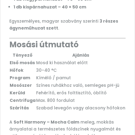
1 db kispárnahuzat – 40 × 50 cm
Egyszemélyes, magyar szabvány szerinti
3 részes
ágyneműhuzat szett
.
Mosási útmutató
Tényező
Ajánlás
Első mosás
Mosd ki használat előtt
Hőfok
30–40 °C
Program
Kímélő / pamut
Mosószer
Színes ruhákhoz való, semleges pH-jú
Kerüld
Fehérítő, erős folttisztító, öblítő
Centrifuga
Max. 800 fordulat
Szárítás
Szabad levegőn vagy alacsony hőfokon
A
Soft Harmony – Mocha Calm
meleg, mokkás
árnyalatai a természetes földszínek nyugalmát és