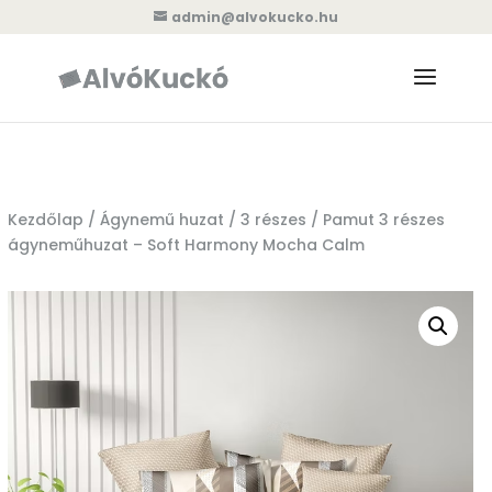
admin@alvokucko.hu
Kezdőlap
/
Ágynemű huzat
/
3 részes
/ Pamut 3 részes
ágyneműhuzat – Soft Harmony Mocha Calm