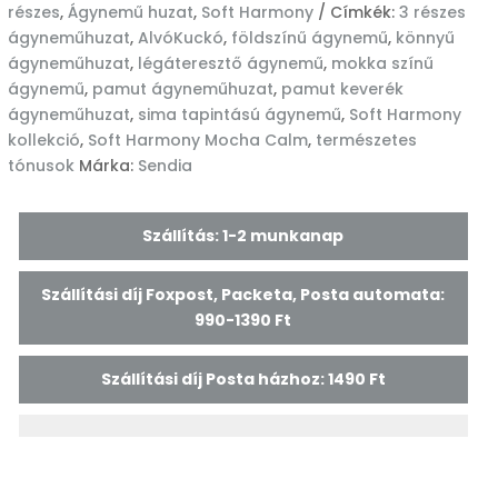
részes
,
Ágynemű huzat
,
Soft Harmony
Címkék:
3 részes
ágyneműhuzat
,
AlvóKuckó
,
földszínű ágynemű
,
könnyű
ágyneműhuzat
,
légáteresztő ágynemű
,
mokka színű
ágynemű
,
pamut ágyneműhuzat
,
pamut keverék
ágyneműhuzat
,
sima tapintású ágynemű
,
Soft Harmony
kollekció
,
Soft Harmony Mocha Calm
,
természetes
tónusok
Márka:
Sendia
Szállítás: 1-2 munkanap
Szállítási díj Foxpost, Packeta, Posta automata:
990-1390 Ft
Szállítási díj Posta házhoz: 1490 Ft