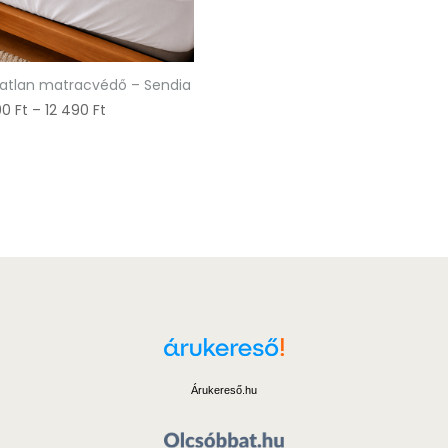
hatlan matracvédő – Sendia
Ártartomány:
90
Ft
–
12 490
Ft
8
490 Ft
-
12
490 Ft
Árukereső.hu