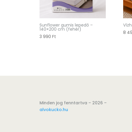
Sunflower gumis lepedő –
Víz
140×200 cm (fehér)
8 4
3 990
Ft
Minden jog fenntartva – 2026 –
alvokucko.hu