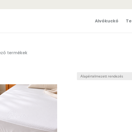
Alvókuckó
Te
ező termékek