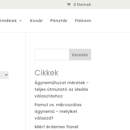
0 Elemek
rmékek
Kosár
Pénztár
Fiókom
Keresés
Cikkek
Ágyneműhuzat méretek –
teljes útmutató az ideális
választáshoz
Pamut vs. mikroszálas
ágynemű – melyiket
válaszd?
Miért érdemes flanel