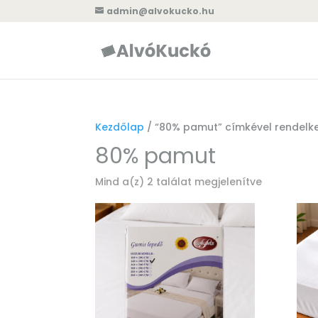
admin@alvokucko.hu
Kezdőlap
/ “80% pamut” címkével rendelk
80% pamut
Mind a(z) 2 találat megjelenítve