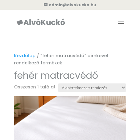
admin@alvokucko.hu
Kezdőlap
/ “fehér matracvédő” címkével
rendelkező termékek
fehér matracvédő
Összesen 1 találat