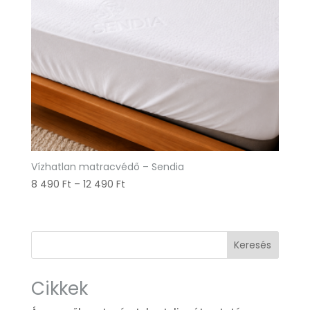
Vízhatlan matracvédő – Sendia
Ártartomány:
8 490
Ft
–
12 490
Ft
8
490 Ft
-
Keresés
12
490 Ft
Cikkek