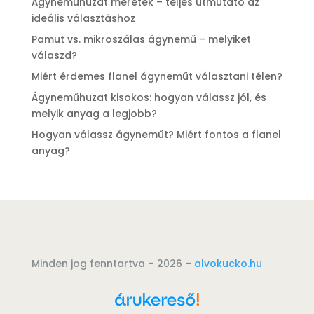
Ágyneműhuzat méretek – teljes útmutató az
ideális választáshoz
Pamut vs. mikroszálas ágynemű – melyiket
válaszd?
Miért érdemes flanel ágyneműt választani télen?
Ágyneműhuzat kisokos: hogyan válassz jól, és
melyik anyag a legjobb?
Hogyan válassz ágyneműt? Miért fontos a flanel
anyag?
Minden jog fenntartva – 2026 –
alvokucko.hu