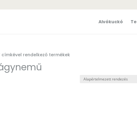
Alvókuckó
Te
 címkével rendelkező termékek
 ágynemű