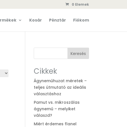
0 Elemek
rmékek
Kosár
Pénztár
Fiókom
Keresés
Cikkek
Ágyneműhuzat méretek –
teljes útmutató az ideális
választáshoz
Pamut vs. mikroszálas
ágynemű – melyiket
válaszd?
Miért érdemes flanel