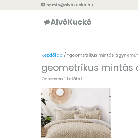
admin@alvokucko.hu
Kezdőlap
/ “geometrikus mintás ágynemű”
geometrikus mintás
Összesen 1 találat