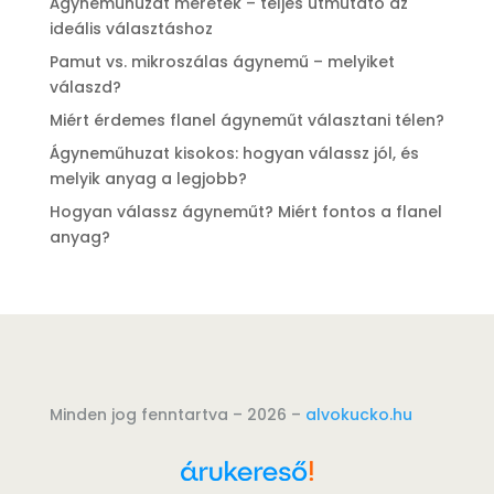
Ágyneműhuzat méretek – teljes útmutató az
ideális választáshoz
Pamut vs. mikroszálas ágynemű – melyiket
válaszd?
Miért érdemes flanel ágyneműt választani télen?
Ágyneműhuzat kisokos: hogyan válassz jól, és
melyik anyag a legjobb?
Hogyan válassz ágyneműt? Miért fontos a flanel
anyag?
Minden jog fenntartva – 2026 –
alvokucko.hu