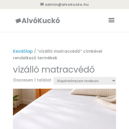
admin@alvokucko.hu
Kezdőlap
/ “vízálló matracvédő” címkével
rendelkező termékek
vízálló matracvédő
Összesen 1 találat