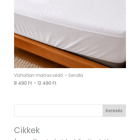
Vízhatlan matracvédő – Sendia
Ártartomány:
8 490
Ft
–
12 490
Ft
8
490 Ft
-
Keresés
12
490 Ft
Cikkek