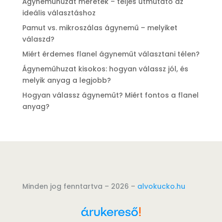
Ágyneműhuzat méretek – teljes útmutató az
ideális választáshoz
Pamut vs. mikroszálas ágynemű – melyiket
válaszd?
Miért érdemes flanel ágyneműt választani télen?
Ágyneműhuzat kisokos: hogyan válassz jól, és
melyik anyag a legjobb?
Hogyan válassz ágyneműt? Miért fontos a flanel
anyag?
Minden jog fenntartva – 2026 –
alvokucko.hu