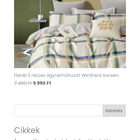
Flanel 3 részes ágyneműhuzat Winthera Sorwen
Original
Current
7 450
Ft
5 990
Ft
price
price
was:
is:
7
5
Keresés
450 Ft.
990 Ft.
Cikkek