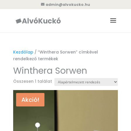
admin@alvokucko.hu
Kezdőlap
/ “Winthera Sorwen” címkével
rendelkező termékek
Winthera Sorwen
Összesen 1 találat
Akció!