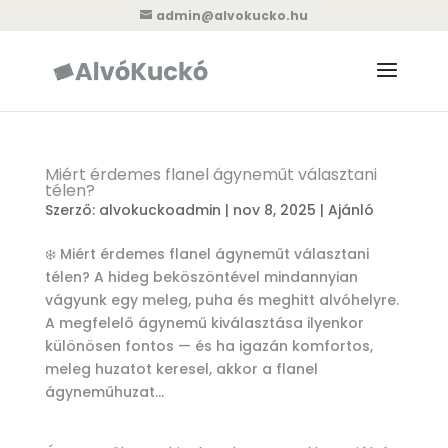
admin@alvokucko.hu
Miért érdemes flanel ágyneműt választani
télen?
Szerző:
alvokuckoadmin
|
nov 8, 2025
|
Ajánló
❄️ Miért érdemes flanel ágyneműt választani
télen? A hideg beköszöntével mindannyian
vágyunk egy meleg, puha és meghitt alvóhelyre.
A megfelelő ágynemű kiválasztása ilyenkor
különösen fontos — és ha igazán komfortos,
meleg huzatot keresel, akkor a flanel
ágyneműhuzat...