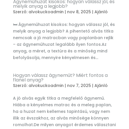
Ágyneműhuzat kisokos: hogyan válassz jól, és
melyik anyag a legjobb?
Szerző:
alvokuckoadmin
|
nov 8, 2025
|
Ajánló
🛏️ Ágyneműhuzat kisokos: hogyan válassz jól, és
melyik anyag a legjobb? A pihentető alvás titka
nemcsak a jó matracban vagy paplanban rejlik
– az ágyneműhuzat legalább ilyen fontos.Az
anyag, a méret, a textúra és a minőség mind
befolyásolja, mennyire kényelmesen és...
Hogyan válassz ágyneműt? Miért fontos a
flanel anyag?
Szerző:
alvokuckoadmin
|
nov 7, 2025
|
Ajánló
A jó alvás egyik titka a megfelelő ágynemű.
Hiába a kényelmes matrac és a meleg paplan,
ha a huzat nem kellemes tapintású, vagy nem
illik az évszakhoz, az alvás minősége könnyen
romolhat.De milyen anyagot érdemes választani