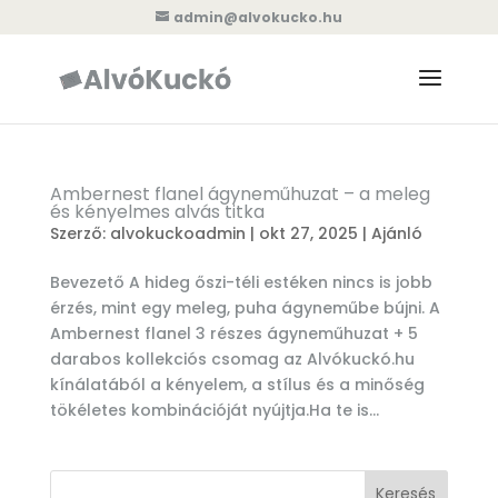
admin@alvokucko.hu
Ambernest flanel ágyneműhuzat – a meleg
és kényelmes alvás titka
Szerző:
alvokuckoadmin
|
okt 27, 2025
|
Ajánló
Bevezető A hideg őszi-téli estéken nincs is jobb
érzés, mint egy meleg, puha ágyneműbe bújni. A
Ambernest flanel 3 részes ágyneműhuzat + 5
darabos kollekciós csomag az Alvókuckó.hu
kínálatából a kényelem, a stílus és a minőség
tökéletes kombinációját nyújtja.Ha te is...
Keresés