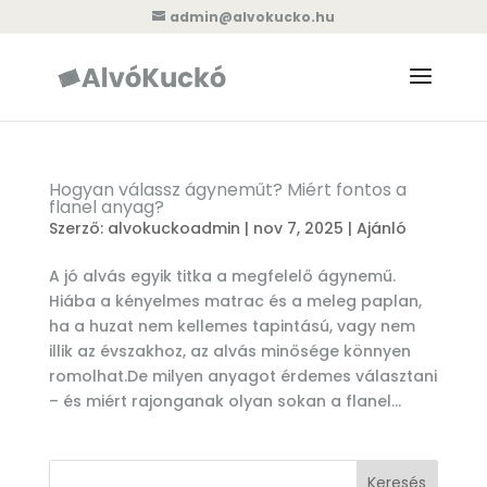
admin@alvokucko.hu
Hogyan válassz ágyneműt? Miért fontos a
flanel anyag?
Szerző:
alvokuckoadmin
|
nov 7, 2025
|
Ajánló
A jó alvás egyik titka a megfelelő ágynemű.
Hiába a kényelmes matrac és a meleg paplan,
ha a huzat nem kellemes tapintású, vagy nem
illik az évszakhoz, az alvás minősége könnyen
romolhat.De milyen anyagot érdemes választani
– és miért rajonganak olyan sokan a flanel...
Keresés