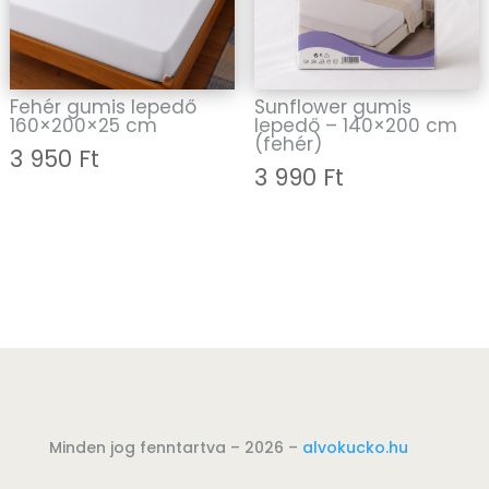
Fehér gumis lepedő
Sunflower gumis
160×200×25 cm
lepedő – 140×200 cm
(fehér)
3 950
Ft
3 990
Ft
Minden jog fenntartva – 2026 –
alvokucko.hu