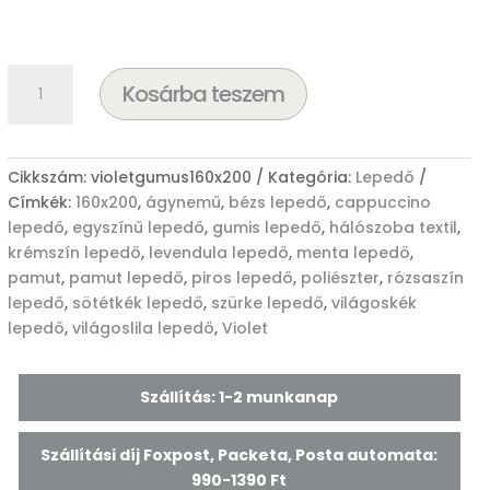
850 Ft.
250 Ft.
Violet
Kosárba teszem
gumis
lepedő
160×200
cm
Cikkszám:
violetgumus160x200
Kategória:
Lepedő
–
Címkék:
160x200
,
ágynemű
,
bézs lepedő
,
cappuccino
80%
lepedő
,
egyszínű lepedő
,
gumis lepedő
,
hálószoba textil
,
pamut,
krémszín lepedő
,
levendula lepedő
,
menta lepedő
,
20%
pamut
,
pamut lepedő
,
piros lepedő
,
poliészter
,
rózsaszín
poliészter
lepedő
,
sötétkék lepedő
,
szürke lepedő
,
világoskék
mennyiség
lepedő
,
világoslila lepedő
,
Violet
Szállítás: 1-2 munkanap
Szállítási díj Foxpost, Packeta, Posta automata:
990-1390 Ft