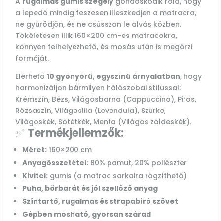
A
rugalmas gumis szegély
gondoskodik róla, hogy
a lepedő mindig feszesen illeszkedjen a matracra,
ne gyűrődjön, és ne csússzon le alvás közben.
Tökéletesen illik 160×200 cm-es matracokra,
könnyen felhelyezhető, és mosás után is megőrzi
formáját.
Elérhető
10 gyönyörű, egyszínű árnyalatban
, hogy
harmonizáljon bármilyen hálószobai stílussal:
Krémszín, Bézs, Világosbarna (Cappuccino), Piros,
Rózsaszín, Világoslila (Levendula), Szürke,
Világoskék, Sötétkék, Menta (Világos zöldeskék).
✅
Termékjellemzők:
Méret:
160×200 cm
Anyagösszetétel:
80% pamut, 20% poliészter
Kivitel:
gumis (a matrac sarkaira rögzíthető)
Puha, bőrbarát és jól szellőző anyag
Színtartó, rugalmas és strapabíró szövet
Gépben mosható, gyorsan szárad