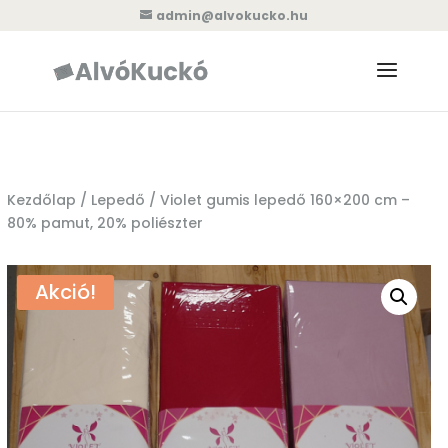
admin@alvokucko.hu
Kezdőlap
/
Lepedő
/ Violet gumis lepedő 160×200 cm –
80% pamut, 20% poliészter
Akció!