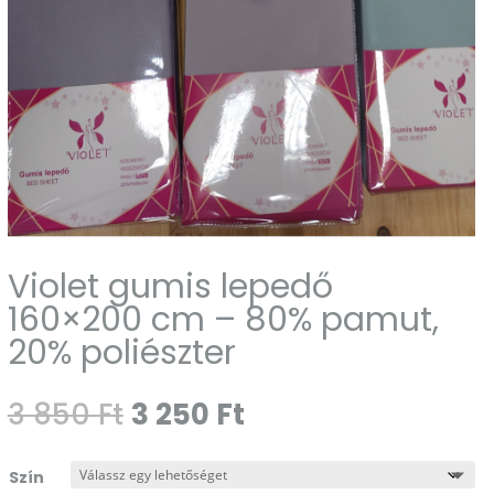
Violet gumis lepedő
160×200 cm – 80% pamut,
20% poliészter
Original
Current
3 850
Ft
3 250
Ft
price
price
was:
is:
Szín
3
3