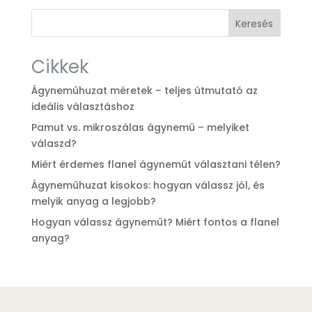
8
5
Keresés
490 Ft.
990 Ft.
Cikkek
Ágyneműhuzat méretek – teljes útmutató az
ideális választáshoz
Pamut vs. mikroszálas ágynemű – melyiket
válaszd?
Miért érdemes flanel ágyneműt választani télen?
Ágyneműhuzat kisokos: hogyan válassz jól, és
melyik anyag a legjobb?
Hogyan válassz ágyneműt? Miért fontos a flanel
anyag?