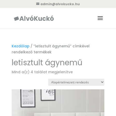
admin@alvokucko.hu
Kezdőlap
/ “letisztult ágynemű” címkével
rendelkező termékek
letisztult ágynemű
Mind a(z) 4 találat megjelenítve