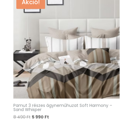
Akció!
490 Ft.
990 Ft.
Pamut 3 részes ágyneműhuzat Soft Harmony –
Sand Whisper
Original
Current
8 490
Ft
5 990
Ft
price
price
was:
is: