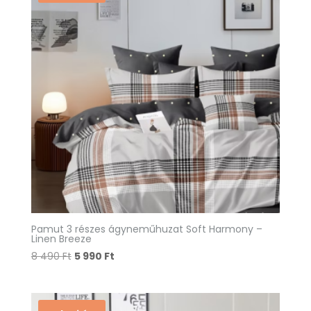
Pamut 3 részes ágyneműhuzat Soft Harmony –
Linen Breeze
Original
Current
8 490
Ft
5 990
Ft
price
price
was:
is:
8
5