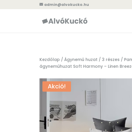
admin@alvokucko.hu
Kezdőlap
/
Ágynemű huzat
/
3 részes
/ Pam
ágyneműhuzat Soft Harmony – Linen Breez
Akció!