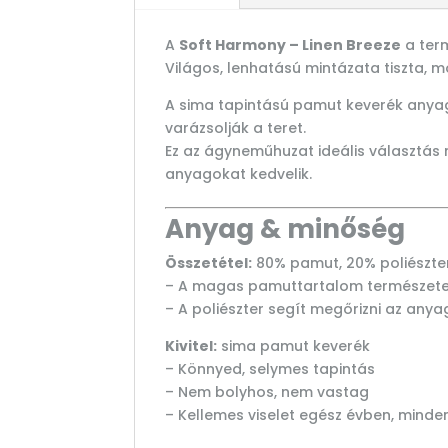
A
Soft Harmony – Linen Breeze
a term
Világos, lenhatású mintázata tiszta,
A sima tapintású pamut keverék anyag
varázsolják a teret.
Ez az ágyneműhuzat ideális választás 
anyagokat kedvelik.
Anyag & minőség
Összetétel:
80% pamut, 20% poliészte
– A magas pamuttartalom természetes, 
– A poliészter segít megőrizni az anya
Kivitel:
sima pamut keverék
– Könnyed, selymes tapintás
– Nem bolyhos, nem vastag
– Kellemes viselet egész évben, minden