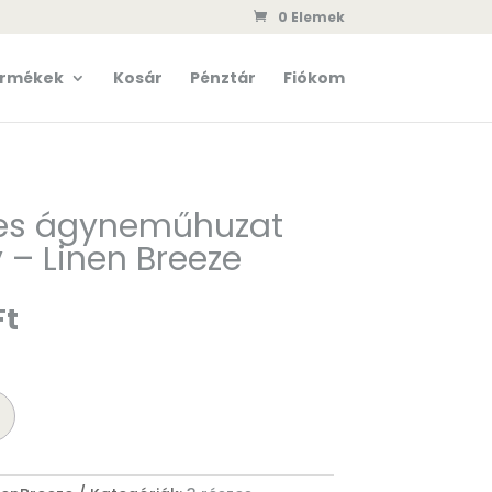
0 Elemek
rmékek
Kosár
Pénztár
Fiókom
zes ágyneműhuzat
 – Linen Breeze
al
Current
Ft
price
is:
5
.
990 Ft.