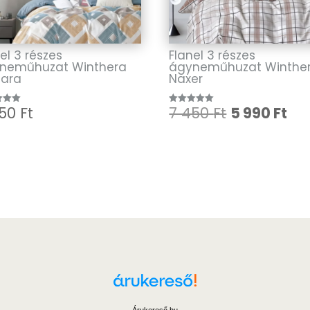
el 3 részes
Flanel 3 részes
neműhuzat Winthera
ágyneműhuzat Winthe
lara
Naxer
Original
Cu
450
Ft
7 450
Ft
5 990
Ft
lés:
Értékelés:
5.00
price
pri
/ 5
was:
is:
7
5
450 Ft.
990