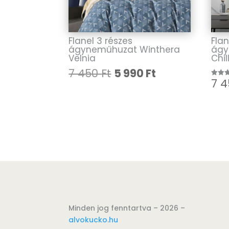
Flanel 3 részes
Flan
ágyneműhuzat Winthera
ágy
Velnia
Chil
Original
Current
7 450
Ft
5 990
Ft
7 
Értéke
price
price
5.00
/ 5
was:
is:
7
5
450 Ft.
990 Ft.
Minden jog fenntartva – 2026 –
alvokucko.hu