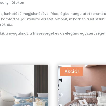
csony hőfokon
s, lenhatású megjelenésével friss, légies hangulatot teremt
fortos, jól szellőző érzetet biztosít, miközben a letisztult d
rökhöz.
kik a nyugalmat, a frissességet és az elegáns egyszerűséget 
Akció!