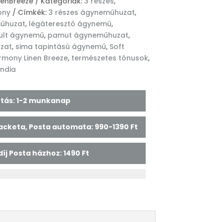
nenBreeze
Kategóriák:
3 részes
,
ony
Címkék:
3 részes ágyneműhuzat
,
űhuzat
,
légáteresztő ágynemű
,
tult ágynemű
,
pamut ágyneműhuzat
,
zat
,
sima tapintású ágynemű
,
Soft
rmony Linen Breeze
,
természetes tónusok
,
ndia
lítás: 1-2 munkanap
 Packeta, Posta automata: 990-1390 Ft
 díj Posta házhoz: 1490 Ft