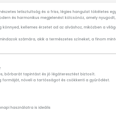
észetes letisztultság és a friss, légies hangulat tökéletes e
 modern és harmonikus megjelenést kölcsönöz, amely nyugodt,
 könnyed, kellemes érzetet ad az alváshoz, miközben a vilá
mindazok számára, akik a természetes színeket, a finom mintá
r
bőrbarát tapintást és jó légáteresztést biztosít.
g formáját, növeli a tartósságot és csökkenti a gyűrődést.
napi használatra is ideális