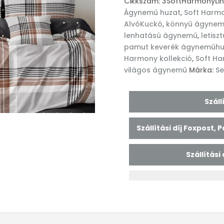
Cikkszám:
3SoftHarmonyLi
ágyneműhuzat
Ágynemű huzat
,
Soft Harm
Soft
AlvóKuckó
,
könnyű ágynem
Harmony
lenhatású ágynemű
,
letisz
–
pamut keverék ágyneműhu
Linen
Harmony kollekció
,
Soft Ha
Breeze
világos ágynemű
Márka:
Se
mennyiség
Szál
Szállítási díj Foxpost,
Szállítási