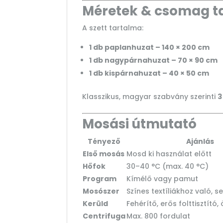
Méretek & csomag t
A szett tartalma:
1 db paplanhuzat – 140 × 200 cm
1 db nagypárnahuzat – 70 × 90 cm
1 db kispárnahuzat – 40 × 50 cm
Klasszikus, magyar szabvány szerinti
3
Mosási útmutató
Tényező
Ajánlás
Első mosás
Mosd ki használat előtt
Hőfok
30–40 °C (max. 40 °C)
Program
Kímélő vagy pamut
Mosószer
Színes textíliákhoz való, 
Kerüld
Fehérítő, erős folttisztító,
Centrifuga
Max. 800 fordulat