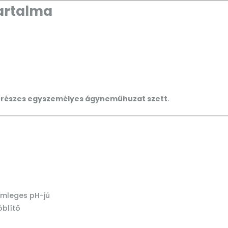
artalma
 részes egyszemélyes ágyneműhuzat szett
.
semleges pH-jú
 öblítő