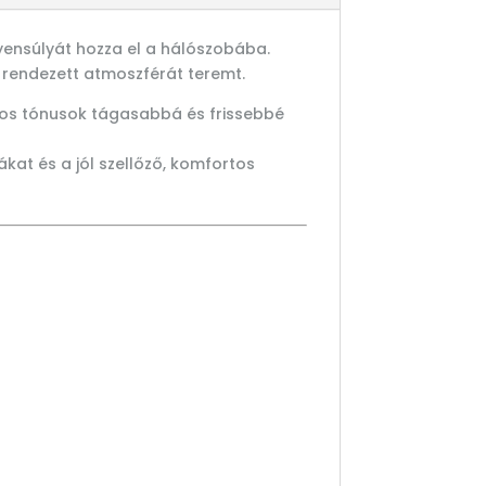
gyensúlyát hozza el a hálószobába.
 rendezett atmoszférát teremt.
gos tónusok tágasabbá és frissebbé
kat és a jól szellőző, komfortos