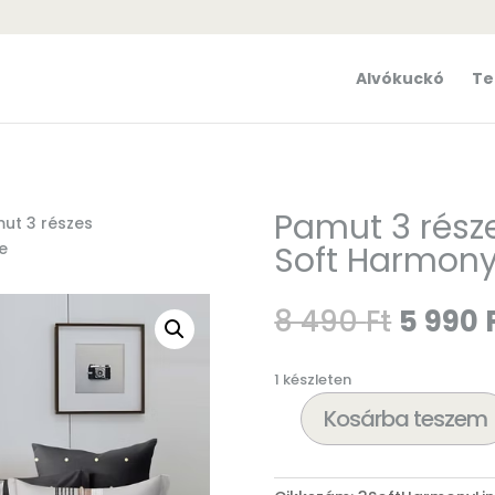
Alvókuckó
Te
Pamut 3 rés
ut 3 részes
e
Soft Harmony
Origin
8 490
Ft
5 990
price
was:
1 készleten
8
490 Ft
Kosárba teszem
Pamut
3
részes