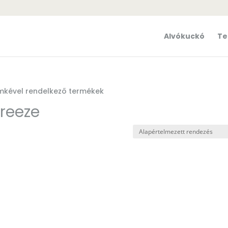
Alvókuckó
Te
ímkével rendelkező termékek
Breeze