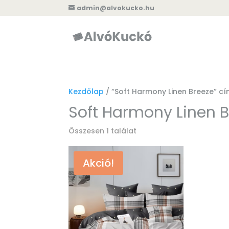
admin@alvokucko.hu
Kezdőlap
/ “Soft Harmony Linen Breeze” c
Soft Harmony Linen 
Összesen 1 találat
Akció!