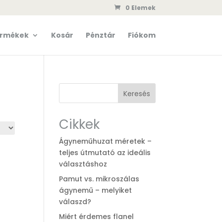
0 Elemek
rmékek
Kosár
Pénztár
Fiókom
Keresés
Cikkek
Ágyneműhuzat méretek –
teljes útmutató az ideális
választáshoz
Pamut vs. mikroszálas
ágynemű – melyiket
válaszd?
Miért érdemes flanel