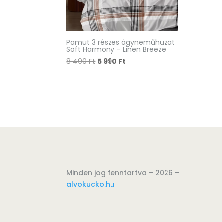
Pamut 3 részes ágyneműhuzat
Soft Harmony – Linen Breeze
Original
Current
8 490
Ft
5 990
Ft
price
price
was:
is:
8
5
490 Ft.
990 Ft.
Minden jog fenntartva – 2026 –
alvokucko.hu