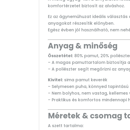
komfortérzetet biztosít az alváshoz.
Ez az ágyneműhuzat ideális választás a
anyagokat részesítik előnyben.
Egész évben jól használható, nem nehé
Anyag & minőség
Összetétel:
80% pamut, 20% poliészte
– A magas pamuttartalom biztosítja a
– A poliészter segít megőrizni az anya
Kivitel:
sima pamut keverék
– Selymesen puha, könnyed tapintású
– Nem bolyhos, nem vastag, kellemes 
– Praktikus és komfortos mindennapi 
Méretek & csomag t
A szett tartalma: