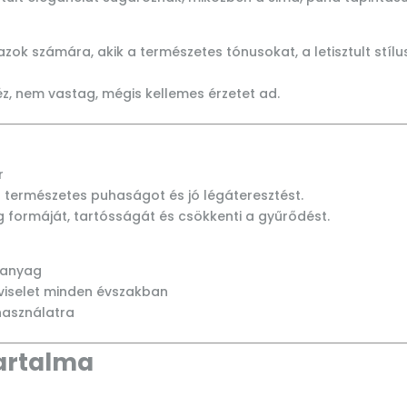
zok számára, akik a természetes tónusokat, a letisztult stílu
z, nem vastag, mégis kellemes érzetet ad.
r
 természetes puhaságot és jó légáteresztést.
g formáját, tartósságát és csökkenti a gyűrődést.
 anyag
viselet minden évszakban
használatra
artalma