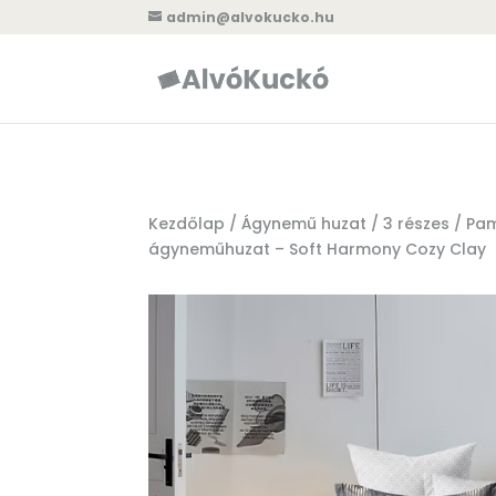
admin@alvokucko.hu
Kezdőlap
/
Ágynemű huzat
/
3 részes
/ Pam
ágyneműhuzat – Soft Harmony Cozy Clay