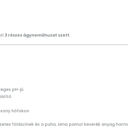
nti
3 részes ágyneműhuzat szett
.
leges pH-jú
 öblítő
csony hőfokon
etes földszínek és a puha, sima pamut keverék anyag harmo