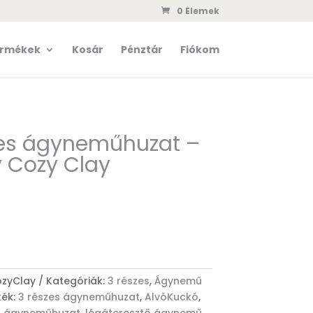
0 Elemek
rmékek
Kosár
Pénztár
Fiókom
zes ágyneműhuzat –
 Cozy Clay
zyClay
Kategóriák:
3 részes
,
Ágynemű
ék:
3 részes ágyneműhuzat
,
AlvóKuckó
,