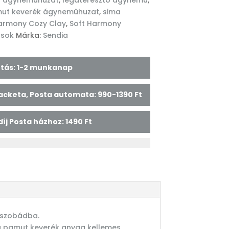
ű ágyneműhuzat
,
légáteresztő ágynemű
,
ut keverék ágyneműhuzat
,
sima
armony Cozy Clay
,
Soft Harmony
usok
Márka:
Sendia
lítás: 1-2 munkanap
 Packeta, Posta automata: 990-1390 Ft
 díj Posta házhoz: 1490 Ft
lószobádba.
sú pamut keverék anyag kellemes