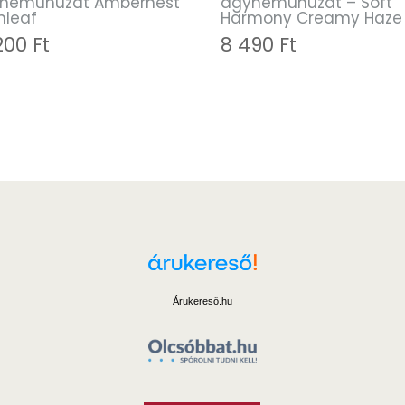
neműhuzat Ambernest
ágyneműhuzat – Soft
nleaf
Harmony Creamy Haze
 200
Ft
8 490
Ft
Árukereső.hu