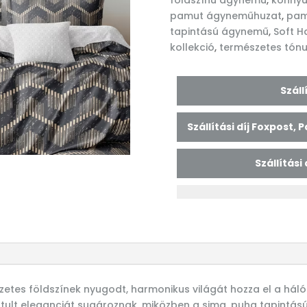
földszínű ágynemű
,
könny
pamut ágyneműhuzat
,
pam
tapintású ágynemű
,
Soft H
kollekció
,
természetes tón
Szál
Szállítási díj Foxpost,
Szállítási
etes földszínek nyugodt, harmonikus világát hozza el a há
ztult eleganciát sugároznak, miközben a sima, puha tapintá