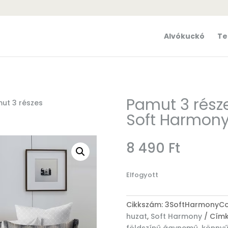
Alvókuckó
Te
Pamut 3 rés
ut 3 részes
Soft Harmony
8 490
Ft
Elfogyott
Cikkszám:
3SoftHarmonyCo
huzat
,
Soft Harmony
Címk