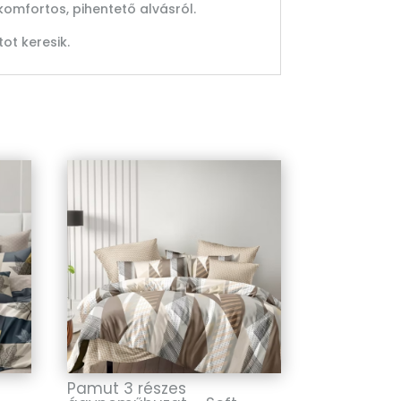
komfortos, pihentető alvásról.
ot keresik.
Pamut 3 részes