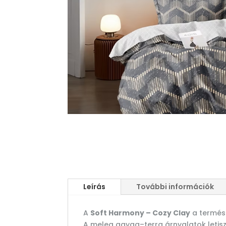
Leírás
További információk
A
Soft Harmony – Cozy Clay
a termész
A meleg agyag–terra árnyalatok letis