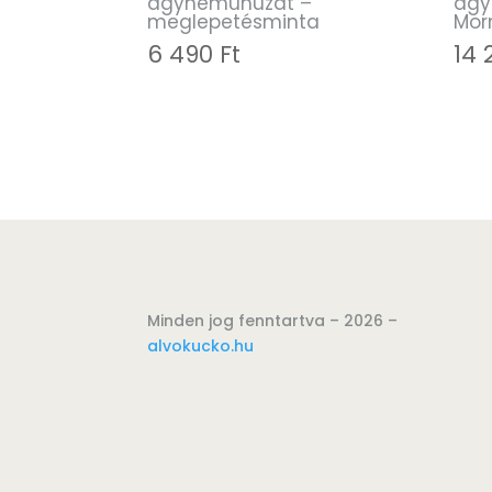
ágyneműhuzat –
ágy
meglepetésminta
Mor
6 490
Ft
14
Minden jog fenntartva – 2026 –
alvokucko.hu