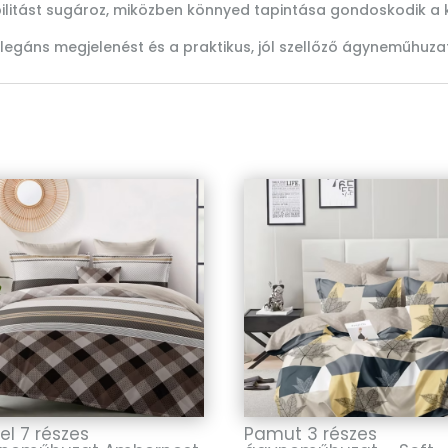
abilitást sugároz, miközben könnyed tapintása gondoskodik a 
legáns megjelenést és a praktikus, jól szellőző ágyneműhuzat
el 7 részes
Pamut 3 részes