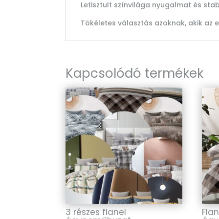
Letisztult színvilága nyugalmat és st
Tökéletes választás azoknak, akik az e
Kapcsolódó termékek
3 részes flanel
Flan