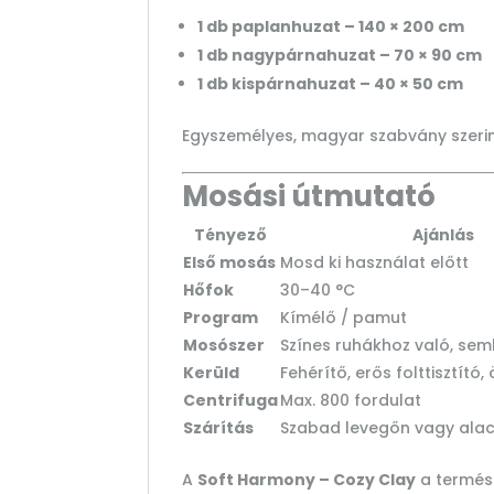
1 db paplanhuzat – 140 × 200 cm
1 db nagypárnahuzat – 70 × 90 cm
1 db kispárnahuzat – 40 × 50 cm
Egyszemélyes, magyar szabvány szeri
Mosási útmutató
Tényező
Ajánlás
Első mosás
Mosd ki használat előtt
Hőfok
30–40 °C
Program
Kímélő / pamut
Mosószer
Színes ruhákhoz való, sem
Kerüld
Fehérítő, erős folttisztító,
Centrifuga
Max. 800 fordulat
Szárítás
Szabad levegőn vagy ala
A
Soft Harmony – Cozy Clay
a termész